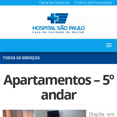
Canal de Denúncia
Política de Privacidade
Togg
navi
TODOS OS SERVIÇOS
Apartamentos – 5º
andar
Dispõe em