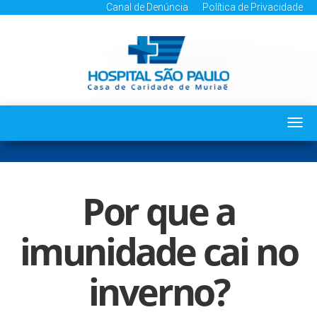
Canal de Denúncia
Política de Privacidade
Togg
navi
Por que a
imunidade cai no
inverno?