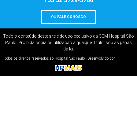
+55 32 3729-3700
OU
FALE CONOSCO
Todo o conteúdo deste site é de uso exclusivo da CCM Hospital São
Paulo. Proibida cópia ou utilização a qualquer título, sob as penas
da lei.
Todos os direitos reservados ao Hospital São Paulo - Desenvolvido por