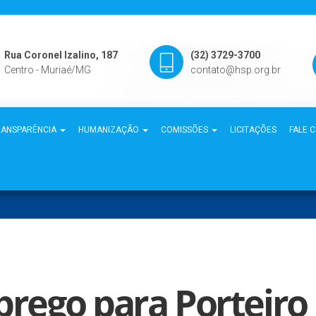
Rua Coronel Izalino, 187
(32) 3729-3700
Centro - Muriaé/MG
contato@hsp.org.br
RANSPARÊNCIA
HUMANIZAÇÃO
COMISSÕES
LICITAÇÕES
FALE 
rego para Porteiro