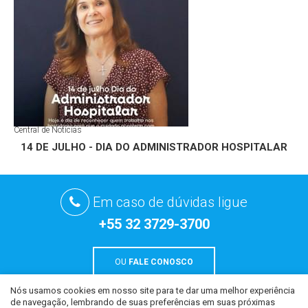
Central de Notícias
14 DE JULHO - DIA DO ADMINISTRADOR HOSPITALAR
Em caso de dúvidas ligue
+55 32 3729-3700
OU
FALE CONOSCO
Nós usamos cookies em nosso site para te dar uma melhor experiência
de navegação, lembrando de suas preferências em suas próximas
Todo o conteúdo deste site é de uso exclusivo da CCM Hospital São