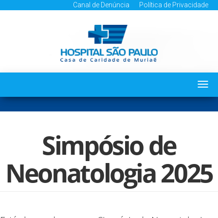
Canal de Denúncia
Política de Privacidade
Togg
navi
Simpósio de
Neonatologia 2025