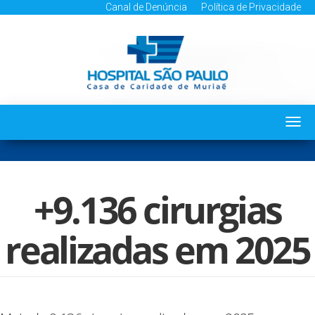
Canal de Denúncia
Política de Privacidade
Togg
navi
+9.136 cirurgias
realizadas em 2025