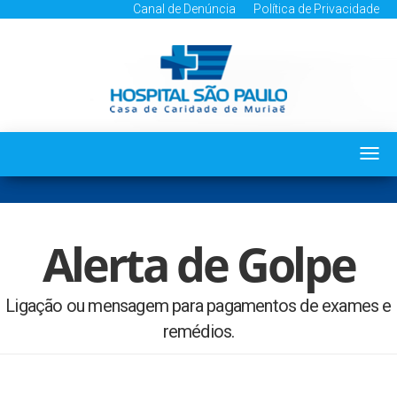
Canal de Denúncia
Política de Privacidade
Togg
navi
Alerta de Golpe
Ligação ou mensagem para pagamentos de exames e
remédios.