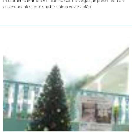
faturamento Marcos Vinicíus do Carmo Veiga que presenteou os
aniversariantes com sua belissíma voz e violão.