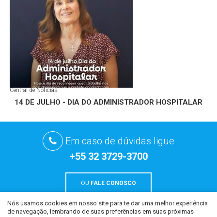
Central de Notícias
14 DE JULHO - DIA DO ADMINISTRADOR HOSPITALAR
Em caso de dúvidas ligue
+55 32 3729-3700
OU
FALE CONOSCO
Nós usamos cookies em nosso site para te dar uma melhor experiência
de navegação, lembrando de suas preferências em suas próximas
Todo o conteúdo deste site é de uso exclusivo da CCM Hospital São